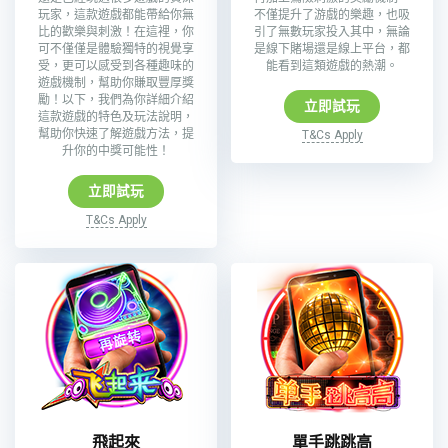
玩家，這款遊戲都能帶給你無
不僅提升了游戲的樂趣，也吸
比的歡樂與刺激！在這裡，你
引了無數玩家投入其中，無論
可不僅僅是體驗獨特的視覺享
是線下賭場還是線上平台，都
受，更可以感受到各種趣味的
能看到這類遊戲的熱潮。
遊戲機制，幫助你賺取豐厚獎
勵！以下，我們為你詳細介紹
立即試玩
這款遊戲的特色及玩法說明，
幫助你快速了解遊戲方法，提
T&Cs Apply
升你的中獎可能性！
立即試玩
T&Cs Apply
飛起來
單手跳跳高