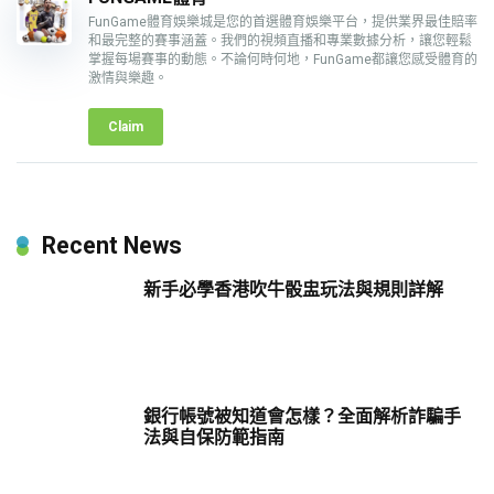
FunGame體育娛樂城是您的首選體育娛樂平台，提供業界最佳賠率
和最完整的賽事涵蓋。我們的視頻直播和專業數據分析，讓您輕鬆
掌握每場賽事的動態。不論何時何地，FunGame都讓您感受體育的
激情與樂趣。
Claim
Recent News
新手必學香港吹牛骰盅玩法與規則詳解
銀行帳號被知道會怎樣？全面解析詐騙手
法與自保防範指南