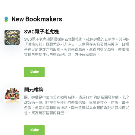
New Bookmakers
SWG電子老虎機
SWG電子老虎機遊戲採用區塊鏈技術，確保遊戲的公平性。其中的
「激情火箭」遊戲尤為引人注目。玩家需在火箭發射前投注，目標
是在火箭爆炸之前取現。火箭飛得越高，贏得的獎金越多。遊戲還
提供自動投注和自動取現功能，方便玩家體驗。
Claim
開元棋牌
開元遊戲是中國市場的領導品牌，憑藉13年的創新開發經驗，為全
球超過一億用戶提供多樣化的遊戲選擇。無論是撲克、釣魚、電子
遊戲，還是彩票和體育博彩，開元遊戲以其卓越的遊戲品質和穩定
性，成為玩家信賴的首選。
Claim