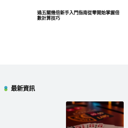
過五關幾倍新手入門指南從零開始掌握倍
數計算技巧
最新資訊