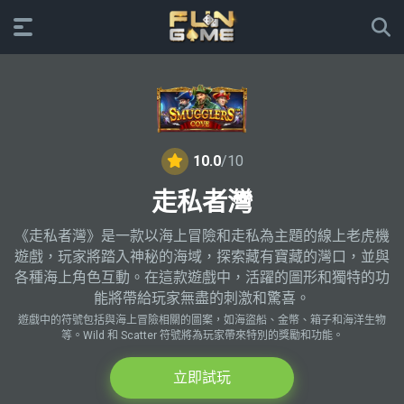
10.0
/10
走私者灣
《走私者灣》是一款以海上冒險和走私為主題的線上老虎機
遊戲，玩家將踏入神秘的海域，探索藏有寶藏的灣口，並與
各種海上角色互動。在這款遊戲中，活躍的圖形和獨特的功
能將帶給玩家無盡的刺激和驚喜。
遊戲中的符號包括與海上冒險相關的圖案，如海盜船、金幣、箱子和海洋生物
等。Wild 和 Scatter 符號將為玩家帶來特別的獎勵和功能。
立即試玩