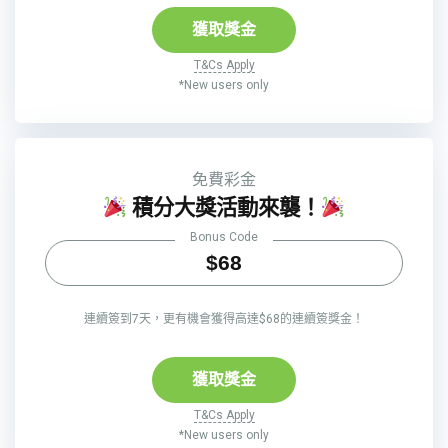
獲取獎金
T&Cs Apply
*New users only
免費彩金
積分大獎活動來襲！
Bonus Code
$68
連續簽到7天，更有機會獲得高達$68的連續簽獎金！
獲取獎金
T&Cs Apply
*New users only