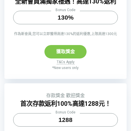
全新會員滿獨家禮遇！高達130%返利
Bonus Code
130%
作為新會員,您可以立即獲得高達130%的返利優惠,上限高達1300元
獲取獎金
T&Cs Apply
*New users only
存款獎金
歡迎獎金
首次存款返利100%高達1288元！
Bonus Code
1288