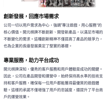
創新發展，回應市場需求
公司一切以用戶需求為中心，強調“專注遊戲，用心服務”的
核心價值。開元棋牌不斷創新、開發新產品，以滿足市場的
不斷變化的需求。這種創新精神不僅提高了產品的競爭力，
也為企業的長遠發展奠定了堅實的基礎。
專業服務，助力平台成功
開元棋牌深知，優秀的客戶服務和用戶體驗是成功的關鍵。
因此，公司在產品開發和運營中，始終保持高水準的技術支
持和客戶服務，確保每一位用戶都能獲得最優質的遊戲體
驗。這樣的承諾不僅增強了用戶的忠誠度，還提升了平台商
戶的運營效果。