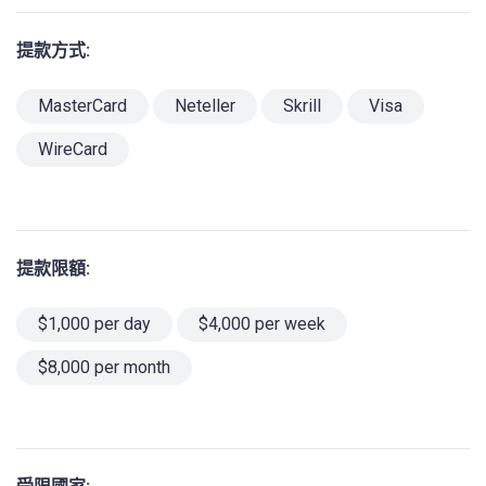
提款方式:
MasterCard
Neteller
Skrill
Visa
WireCard
提款限額:
$1,000 per day
$4,000 per week
$8,000 per month