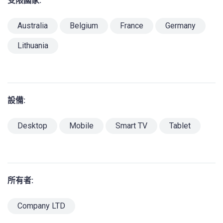
受限國家:
Australia
Belgium
France
Germany
Lithuania
設備:
Desktop
Mobile
Smart TV
Tablet
所有者:
Company LTD