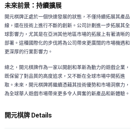
未來前景：持續擴展
開元棋牌正處於一個快速發展的狀態，不僅持續拓展其產品
線，還在技術上進行不斷的創新。公司計劃進一步拓展其全
球影響力，尤其是在亞洲其他地區市場的拓展上有著清晰的
部署。這種國際化的步伐將為公司帶來更廣闊的市場機遇和
更深厚的行業影響力。
總之，開元棋牌作為一家以開創和革新為動力的遊戲企業，
既保留了對品質的高度追求，又不斷在全球市場中開拓進
取。未來，開元棋牌將繼續憑藉其技術優勢和市場洞察力，
為全球華人遊戲市場帶來更多令人興奮的新產品和新體驗。
開元棋牌 Details