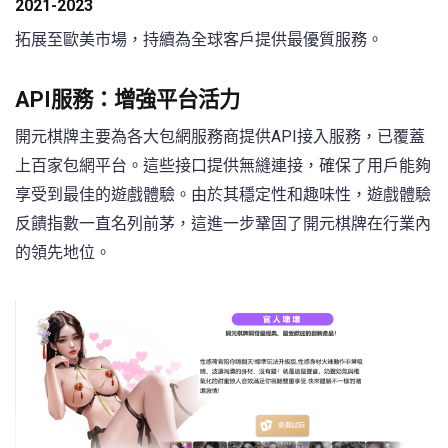
2021-2023
拓展至歐美市場，持續為全球客戶提供最優質服務。
API服務：增強平台活力
開元棋牌主要為各大包網服務商提供API接入服務，已覆蓋
上百家包網平台。這些接口提供無縫連接，確保了用戶能夠
享受到最佳的遊戲體驗。由於其穩定性和趣味性，遊戲體驗
反饋指數一直名列前茅，這進一步鞏固了開元棋牌在行業內
的領先地位。