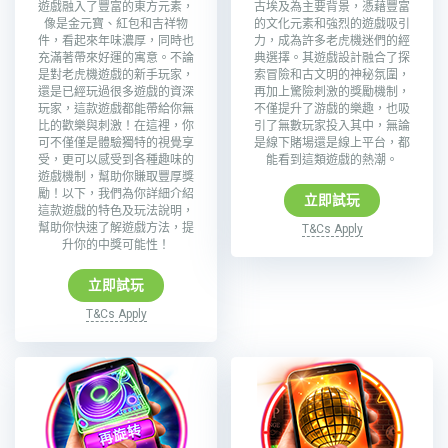
遊戲融入了豐富的東方元素，
古埃及為主要背景，憑藉豐富
像是金元寶、紅包和吉祥物
的文化元素和強烈的遊戲吸引
件，看起來年味濃厚，同時也
力，成為許多老虎機迷們的經
充滿著帶來好運的寓意。不論
典選擇。其遊戲設計融合了探
是對老虎機遊戲的新手玩家，
索冒險和古文明的神秘氛圍，
還是已經玩過很多遊戲的資深
再加上驚險刺激的獎勵機制，
玩家，這款遊戲都能帶給你無
不僅提升了游戲的樂趣，也吸
比的歡樂與刺激！在這裡，你
引了無數玩家投入其中，無論
可不僅僅是體驗獨特的視覺享
是線下賭場還是線上平台，都
受，更可以感受到各種趣味的
能看到這類遊戲的熱潮。
遊戲機制，幫助你賺取豐厚獎
勵！以下，我們為你詳細介紹
立即試玩
這款遊戲的特色及玩法說明，
幫助你快速了解遊戲方法，提
T&Cs Apply
升你的中獎可能性！
立即試玩
T&Cs Apply