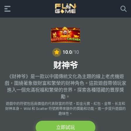
10.0
/10
财神爷
《财神爷》是一款以中國傳統文化為主題的線上老虎機遊
戲，圍繞著象徵財富和繁榮的财神角色。這款遊戲帶領玩家
進入一個充滿祝福和繁榮的世界，探索各種隱藏的豐厚獎
勵。
遊戲中的符號包括高價值的代表財富的符號，如金元寶、紅包、金幣、长龙和
财神本身。 Wild 和 Scatter 符號將帶來額外的獎勵和功能，進一步提升遊戲的
趣味性。
立即試玩