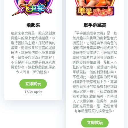
飛起來
單手跳跳高
飛起來老虎機是一款充滿創意
「單手跳跳高老虎機」是一款
與趣味的線上老虎機遊戲，以
兼具趣味與挑戰的創新型老虎
飛行冒險為主題，搭配精美的
機遊戲，它將經典單槓角色的
畫面、動態效果和豐富的遊戲
運動精神元素與現代老虎機的
玩法，讓玩家仿佛化身為冒險
遊玩機制完美結合。玩家將以
者，追尋夢想與奇幻的旅程！
單槓挑戰者的身份參與遊戲，
不管是新手玩家還是資深老虎
透過旋轉轉軸展開一段扣人心
機愛好者，這款遊戲都能帶來
弦的冒險之旅，感受如同參加
令人耳目一新的體驗。
單槓競技一般的刺激和快樂。
不僅如此，遊戲搭載的簡單規
則讓新手玩家輕鬆上手，高娛
立即試玩
樂性與多樣的獎勵機制也讓資
深玩家愛不釋手。這款遊戲秉
T&Cs Apply
持著突破紀錄的精神，同時融
入了大量創意，使得每一局遊
戲都充滿驚喜，是一款適合所
有年齡層玩家的娛樂佳作。
立即試玩