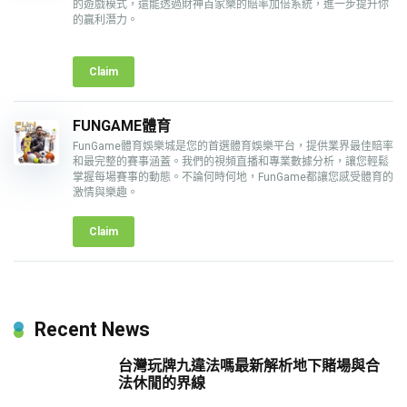
的遊戲模式，還能透過財神百家樂的賠率加倍系統，進一步提升你
的贏利潛力。
Claim
FUNGAME體育
FunGame體育娛樂城是您的首選體育娛樂平台，提供業界最佳賠率
和最完整的賽事涵蓋。我們的視頻直播和專業數據分析，讓您輕鬆
掌握每場賽事的動態。不論何時何地，FunGame都讓您感受體育的
激情與樂趣。
Claim
Recent News
台灣玩牌九違法嗎最新解析地下賭場與合
法休閒的界線