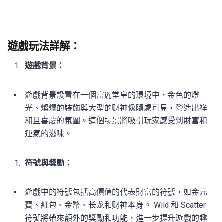
遊戲玩法詳解：
遊戲背景：
遊戲背景設置在一個富麗堂皇的環境中，金色的燈
光、燦爛的裝飾與大型的财神像隨處可見，營造出祥
和且喜慶的氛圍。這個場景將吸引玩家感受到財富和
運氣的滋味。
符號與獎勵：
遊戲中的符號包括高價值的代表財富的符號，如金元
寶、紅包、金幣、长龙和财神本身。 Wild 和 Scatter
符號將帶來額外的獎勵和功能，進一步提升遊戲的趣