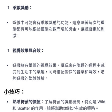
乘數獎勵：
遊戲中可能會有乘數獎勵的功能，這意味著每次的獲
勝都有可能根據獲勝次數而增加獎金，讓遊戲更加刺
激。
視覺效果與音效：
遊戲擁有華麗的視覺效果，讓玩家在旋轉的過程中感
受到生活中的樂趣，同時搭配愉快的音樂和聲效，增
強遊戲的整體體驗。
小技巧：
熟悉符號的價值
：了解符號的獎勵機制，特別是 Wild
和 Scatter 的作用，這將幫助你制定有效的策略。