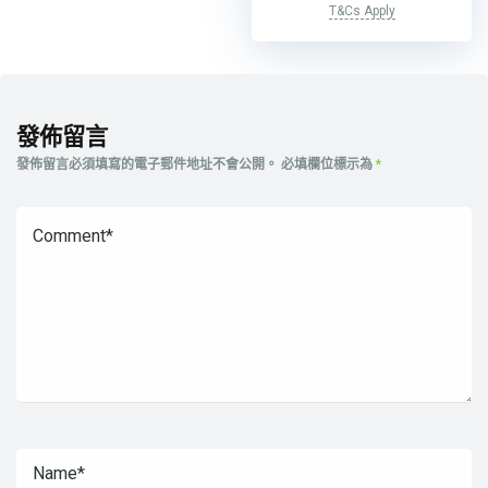
T&Cs Apply
發佈留言
發佈留言必須填寫的電子郵件地址不會公開。
必填欄位標示為
*