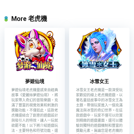
More 老虎機
夢遊仙境
冰雪女王
夢遊仙境老虎機靈感來自經典
冰雪女王老虎機是一款深受玩
故事《愛麗絲夢遊仙境》，將
家歡迎的線上老虎機遊戲，以
玩家帶入奇幻的冒險樂園，充
著名童話故事中的冰雪女王為
滿了豐富的視覺效果和刺激的
主題，帶領玩家進入一個充滿
獎勵功能。不僅如此，這款老
魔法與冰雪的奇幻世界。在這
虎機還結合了創意的遊戲設計
款遊戲中，玩家不僅可以欣賞
與吸引人的特效，讓人一玩就
到精緻的遊戲畫面，還可以體
欲罷不能！以下將介紹遊戲玩
驗到獨特的遊戲機制和豐富的
法、主要特色和符號功能，還
獎勵元素。無論您是老虎機的