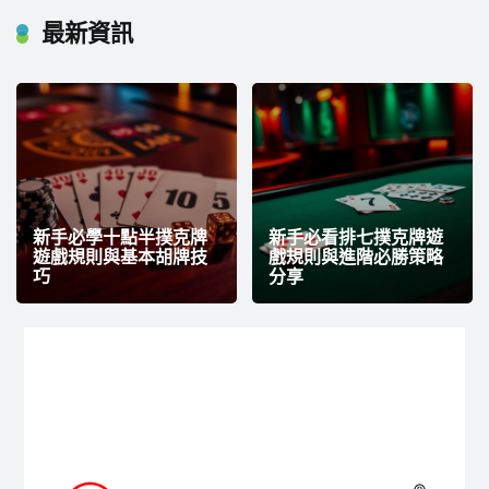
最新資訊
新手必學十點半撲克牌
新手必看排七撲克牌遊
遊戲規則與基本胡牌技
戲規則與進階必勝策略
巧
分享