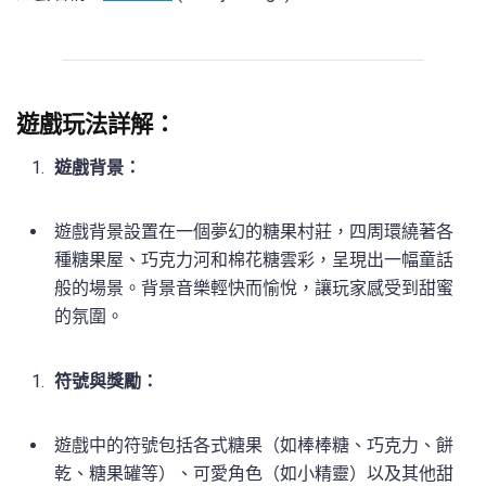
遊戲玩法詳解：
遊戲背景：
遊戲背景設置在一個夢幻的糖果村莊，四周環繞著各
種糖果屋、巧克力河和棉花糖雲彩，呈現出一幅童話
般的場景。背景音樂輕快而愉悅，讓玩家感受到甜蜜
的氛圍。
符號與獎勵：
遊戲中的符號包括各式糖果（如棒棒糖、巧克力、餅
乾、糖果罐等）、可愛角色（如小精靈）以及其他甜