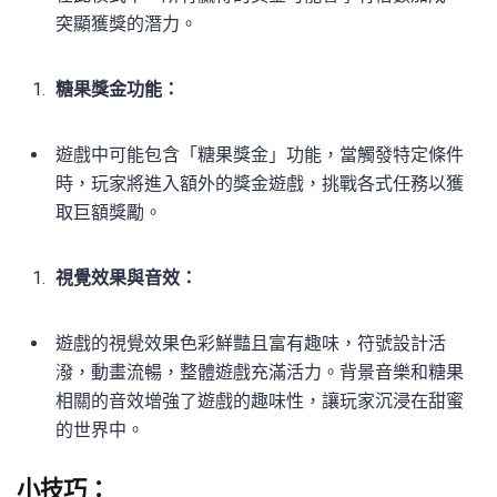
突顯獲獎的潛力。
糖果獎金功能：
遊戲中可能包含「糖果獎金」功能，當觸發特定條件
時，玩家將進入額外的獎金遊戲，挑戰各式任務以獲
取巨額獎勵。
視覺效果與音效：
遊戲的視覺效果色彩鮮豔且富有趣味，符號設計活
潑，動畫流暢，整體遊戲充滿活力。背景音樂和糖果
相關的音效增強了遊戲的趣味性，讓玩家沉浸在甜蜜
的世界中。
小技巧：