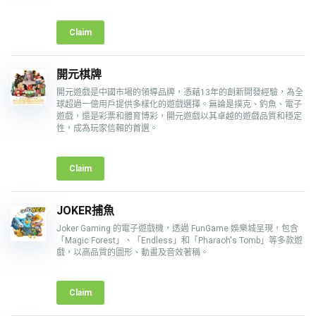
Claim
開元棋牌
開元遊戲是中國市場的領導品牌，憑藉13年的創新開發經驗，為全
球超過一億用戶提供多樣化的遊戲選擇。無論是撲克、釣魚、電子
遊戲，還是彩票和體育博彩，開元遊戲以其卓越的遊戲品質和穩定
性，成為玩家信賴的首選。
Claim
JOKER捕魚
Joker Gaming 的電子遊戲機，透過 FunGame 娛樂城呈現，包含
「Magic Forest」、「Endless」和「Pharaoh's Tomb」等多款遊
戲，以高品質的圖形、動畫及音效著稱。
Claim