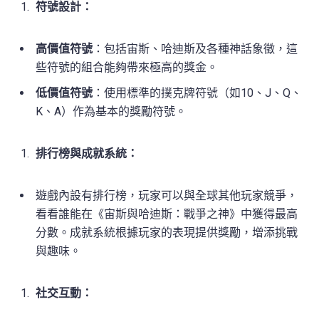
符號設計：
高價值符號
：包括宙斯、哈迪斯及各種神話象徵，這
些符號的組合能夠帶來極高的獎金。
低價值符號
：使用標準的撲克牌符號（如10、J、Q、
K、A）作為基本的獎勵符號。
排行榜與成就系統：
遊戲內設有排行榜，玩家可以與全球其他玩家競爭，
看看誰能在《宙斯與哈迪斯：戰爭之神》中獲得最高
分數。成就系統根據玩家的表現提供獎勵，增添挑戰
與趣味。
社交互動：