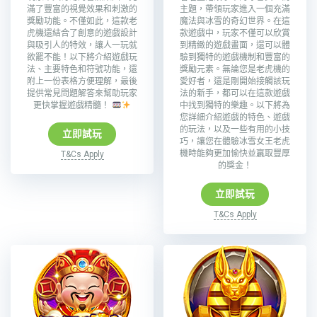
滿了豐富的視覺效果和刺激的
主題，帶領玩家進入一個充滿
獎勵功能。不僅如此，這款老
魔法與冰雪的奇幻世界。在這
虎機還結合了創意的遊戲設計
款遊戲中，玩家不僅可以欣賞
與吸引人的特效，讓人一玩就
到精緻的遊戲畫面，還可以體
欲罷不能！以下將介紹遊戲玩
驗到獨特的遊戲機制和豐富的
法、主要特色和符號功能，還
獎勵元素。無論您是老虎機的
附上一份表格方便理解，最後
愛好者，還是剛開始接觸該玩
提供常見問題解答來幫助玩家
法的新手，都可以在這款遊戲
更快掌握遊戲精髓！
中找到獨特的樂趣。以下將為
您詳細介紹遊戲的特色、遊戲
的玩法，以及一些有用的小技
立即試玩
巧，讓您在體驗冰雪女王老虎
機時能夠更加愉快並贏取豐厚
T&Cs Apply
的獎金！
立即試玩
T&Cs Apply