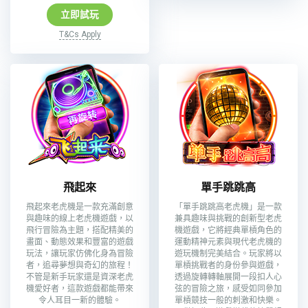
立即試玩
T&Cs Apply
飛起來
單手跳跳高
飛起來老虎機是一款充滿創意
「單手跳跳高老虎機」是一款
與趣味的線上老虎機遊戲，以
兼具趣味與挑戰的創新型老虎
飛行冒險為主題，搭配精美的
機遊戲，它將經典單槓角色的
畫面、動態效果和豐富的遊戲
運動精神元素與現代老虎機的
玩法，讓玩家仿佛化身為冒險
遊玩機制完美結合。玩家將以
者，追尋夢想與奇幻的旅程！
單槓挑戰者的身份參與遊戲，
不管是新手玩家還是資深老虎
透過旋轉轉軸展開一段扣人心
機愛好者，這款遊戲都能帶來
弦的冒險之旅，感受如同參加
令人耳目一新的體驗。
單槓競技一般的刺激和快樂。