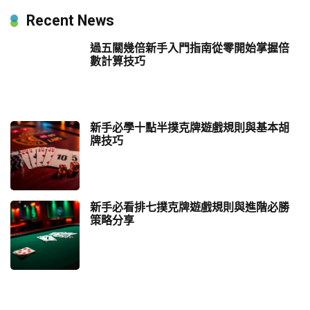
Recent News
過五關幾倍新手入門指南從零開始掌握倍
數計算技巧
新手必學十點半撲克牌遊戲規則與基本胡
牌技巧
新手必看排七撲克牌遊戲規則與進階必勝
策略分享