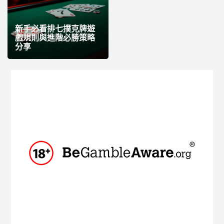
新手必看排七撲克牌遊
戲規則與進階必勝策略
分享