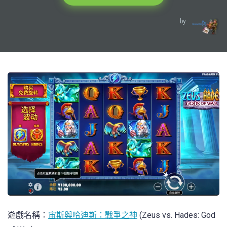
by
遊戲名稱：
宙斯與哈迪斯：戰爭之神
(Zeus vs. Hades: God