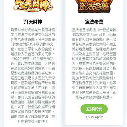
飛天財神
盜法老墓
飛天財神老虎機是一款設計精
盜法老墓老虎機（一種通常被
美且充滿中國傳統文化氣息的
翻譯為英文 Book of Ra-style
經典老虎機遊戲，其主題圍繞
或其他相似主題遊戲）是一款
著象徵財運及幸運的財神文
備受玩家喜愛的娛樂場和線上
化，吸引了眾多玩家的喜愛。
博彩遊戲類型，這種老虎機以
遊戲融入了豐富的東方元素，
古埃及為主要背景，憑藉豐富
像是金元寶、紅包和吉祥物
的文化元素和強烈的遊戲吸引
件，看起來年味濃厚，同時也
力，成為許多老虎機迷們的經
充滿著帶來好運的寓意。不論
典選擇。其遊戲設計融合了探
是對老虎機遊戲的新手玩家，
索冒險和古文明的神秘氛圍，
還是已經玩過很多遊戲的資深
再加上驚險刺激的獎勵機制，
玩家，這款遊戲都能帶給你無
不僅提升了游戲的樂趣，也吸
比的歡樂與刺激！在這裡，你
引了無數玩家投入其中，無論
可不僅僅是體驗獨特的視覺享
是線下賭場還是線上平台，都
受，更可以感受到各種趣味的
能看到這類遊戲的熱潮。
遊戲機制，幫助你賺取豐厚獎
勵！以下，我們為你詳細介紹
立即試玩
這款遊戲的特色及玩法說明，
幫助你快速了解遊戲方法，提
T&Cs Apply
升你的中獎可能性！