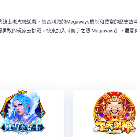
圍的線上老虎機遊戲，結合刺激的Megaways機制和豐富的歷史故
敢的玩家去挑戰。快來加入《奧丁之怒 Megaways》，展開