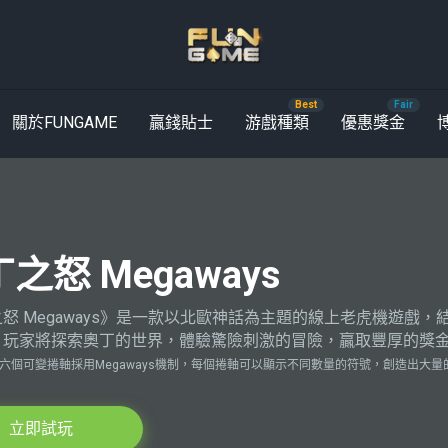
關於FUNGAME
贏錢貼士
游戲種類
優惠獎金
之怒 Megaways
怒 Megaways》是一款以北歐神話為主題的線上老虎機遊戲，結合
。玩家將探索奧丁的世界，體驗驚險刺激的冒險，贏取豐厚的獎
六個可變捲軸採用Megaways機制，每個捲軸可以顯示不同數量的符號，創造出大
立即試玩