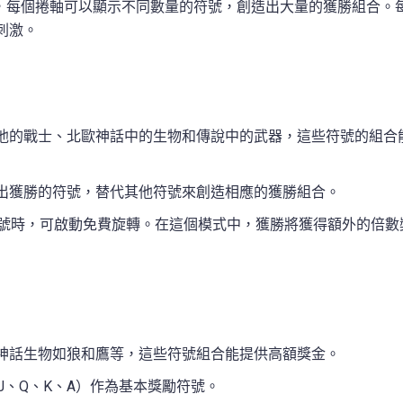
機制，每個捲軸可以顯示不同數量的符號，創造出大量的獲勝組合。
刺激。
他的戰士、北歐神話中的生物和傳說中的武器，這些符號的組合
出獲勝的符號，替代其他符號來創造相應的獲勝組合。
er符號時，可啟動免費旋轉。在這個模式中，獲勝將獲得額外的倍數
神話生物如狼和鷹等，這些符號組合能提供高額獎金。
J、Q、K、A）作為基本獎勵符號。