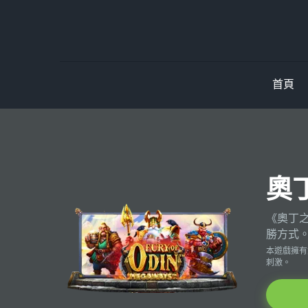
首頁
奧丁
《奧丁之
勝方式
本遊戲擁有
刺激。