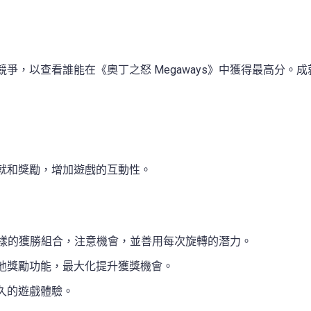
爭，以查看誰能在《奧丁之怒 Megaways》中獲得最高分。成
就和獎勵，增加遊戲的互動性。
樣的獲勝組合，注意機會，並善用每次旋轉的潛力。
他獎勵功能，最大化提升獲獎機會。
久的遊戲體驗。