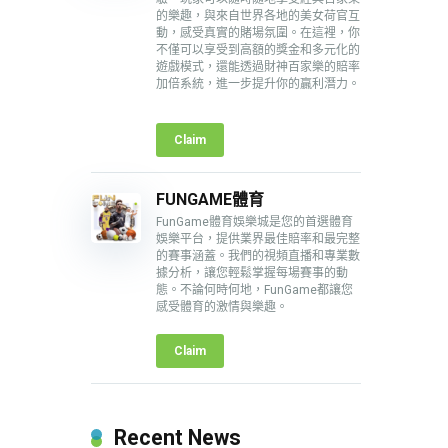
的樂趣，與來自世界各地的美女荷官互
動，感受真實的賭場氛圍。在這裡，你
不僅可以享受到高額的獎金和多元化的
遊戲模式，還能透過財神百家樂的賠率
加倍系統，進一步提升你的贏利潛力。
Claim
FUNGAME體育
FunGame體育娛樂城是您的首選體育
娛樂平台，提供業界最佳賠率和最完整
的賽事涵蓋。我們的視頻直播和專業數
據分析，讓您輕鬆掌握每場賽事的動
態。不論何時何地，FunGame都讓您
感受體育的激情與樂趣。
Claim
Recent News