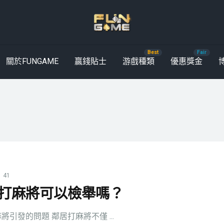
關於FUNGAME
贏錢貼士
游戲種類
優惠獎金
41
打麻將可以檢舉嗎？
將引發的問題 鄰居打麻將不僅 ...