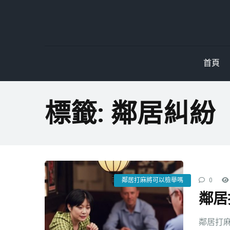
首頁
標籤:
鄰居糾紛
鄰居打麻將可以檢舉嗎
0
鄰居
鄰居打麻