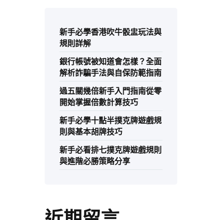
新手必學香港吹牛骰盅玩法與
規則詳解
銀行帳號被知道會怎樣？全面
解析詐騙手法與自保防範指南
過五關幾倍新手入門指南從零
開始掌握倍數計算技巧
新手必學十點半撲克牌遊戲規
則與基本胡牌技巧
新手必看排七撲克牌遊戲規則
與進階必勝策略分享
近期留言