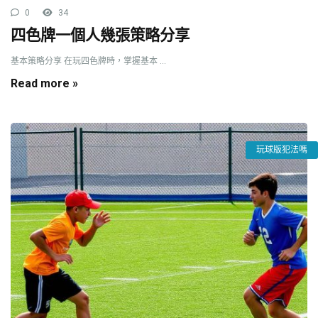
0
34
四色牌一個人幾張策略分享
基本策略分享 在玩四色牌時，掌握基本 ...
Read more »
玩球版犯法嗎