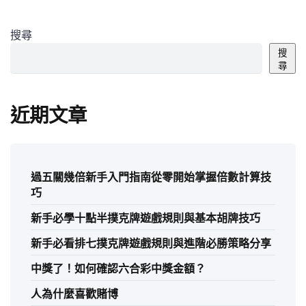
搜尋
搜
尋
近期文章
過五關幾倍新手入門指南從零開始掌握倍數計算技
巧
新手必學十點半撲克牌遊戲規則與基本胡牌技巧
新手必看排七撲克牌遊戲規則與進階必勝策略分享
中獎了！如何確認六合彩中獎金額？
人為什麼喜歡賭博