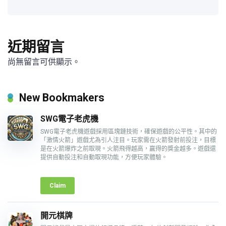
近期留言
尚無留言可供顯示。
New Bookmakers
SWG電子老虎機
SWG電子老虎機遊戲採用區塊鏈技術，確保遊戲的公平性。其中的
「激情火箭」遊戲尤為引人注目。玩家需在火箭發射前投注，目標
是在火箭爆炸之前取現。火箭飛得越高，贏得的獎金越多。遊戲還
提供自動投注和自動取現功能，方便玩家體驗。
Claim
開元棋牌