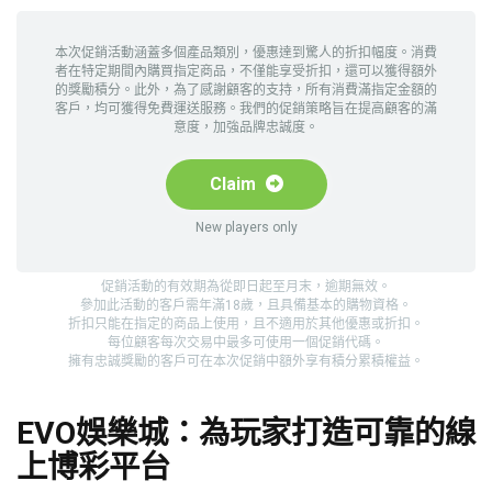
本次促銷活動涵蓋多個產品類別，優惠達到驚人的折扣幅度。消費
者在特定期間內購買指定商品，不僅能享受折扣，還可以獲得額外
的獎勵積分。此外，為了感謝顧客的支持，所有消費滿指定金額的
客戶，均可獲得免費運送服務。我們的促銷策略旨在提高顧客的滿
意度，加強品牌忠誠度。
Claim
New players only
促銷活動的有效期為從即日起至月末，逾期無效。
參加此活動的客戶需年滿18歲，且具備基本的購物資格。
折扣只能在指定的商品上使用，且不適用於其他優惠或折扣。
每位顧客每次交易中最多可使用一個促銷代碼。
擁有忠誠獎勵的客戶可在本次促銷中額外享有積分累積權益。
EVO娛樂城：為玩家打造可靠的線
上博彩平台