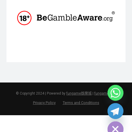
© Copyright 2024 | Powered by
fungame娛樂城
|
fungame下載
Privacy Policy
Terms and Conditions
Hide chaty