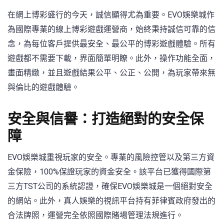
在網上博彩盛行的今天，誠信顯得尤為重要。EVO娛樂城作
為國際專業的線上博彩遊戲運營商，始終秉持誠信可靠的信
念，為每位客戶提供最安全、最公平的博彩遊戲體驗。所有
遊戲都不需要下載，界面簡單明瞭。此外，操作功能全面，
畫面精緻，並且遊戲結果公平、公正、公開，為玩家帶來無
與倫比的遊戲體驗。
安全與信譽：打造絕對的安全保
障
EVO娛樂城重視玩家的安全。專業的風險控管以及第三方資
金保險，100%保證玩家的資金安全。該平台已獲得國際第
三方TST公司的系統認證，確保EVO娛樂城是一個絕對安全
的網站。此外，真人娛樂的視訊平台持有菲律賓政府發出的
合法牌照，運營完全依照國際賭場管理法規進行。