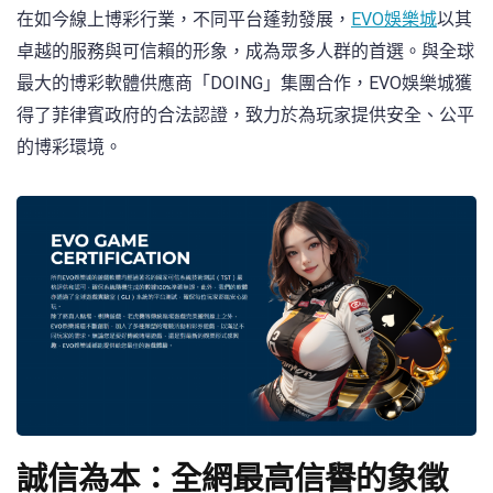
在如今線上博彩行業，不同平台蓬勃發展，
EVO娛樂城
以其
卓越的服務與可信賴的形象，成為眾多人群的首選。與全球
最大的博彩軟體供應商「DOING」集團合作，EVO娛樂城獲
得了菲律賓政府的合法認證，致力於為玩家提供安全、公平
的博彩環境。
誠信為本：全網最高信譽的象徵